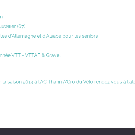
nn
willer (67)
outes d’Allemagne et d’Alsace pour les seniors
donnée VTT - VTTAE & Gravel
r la saison 2013 à l’AC Thann
A'Cro du Vélo rendez vous à l'ate