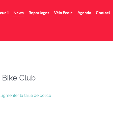
cueil
News
Reportages
Vélo Ecole
Agenda
Contact
 Bike Club
ugmenter la taille de police