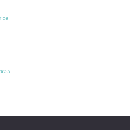
r de
dre à