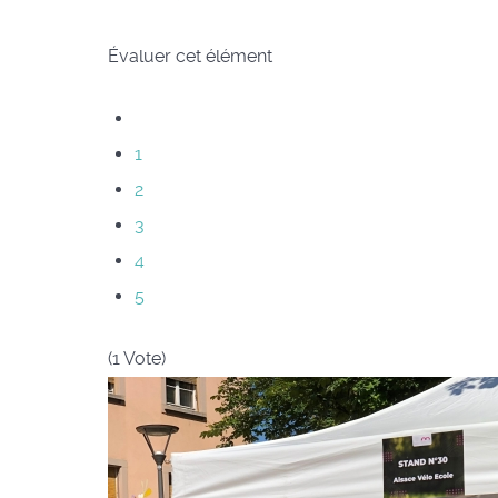
Évaluer cet élément
1
2
3
4
5
(1 Vote)