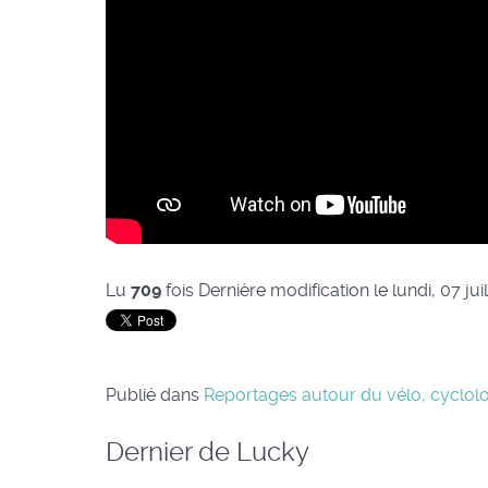
Lu
709
fois
Dernière modification le lundi, 07 jui
Publié dans
Reportages autour du vélo, cyclol
Dernier de Lucky