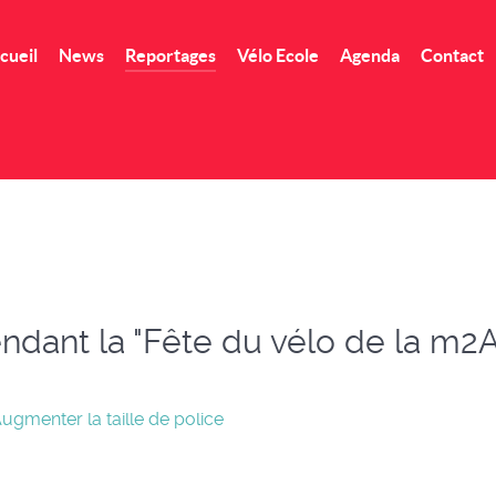
cueil
News
Reportages
Vélo Ecole
Agenda
Contact
ndant la "Fête du vélo de la m2A
ugmenter la taille de police