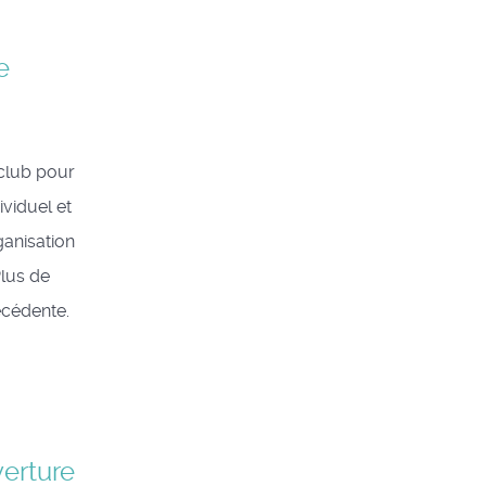
e
club pour
viduel et
ganisation
Plus de
récédente.
erture