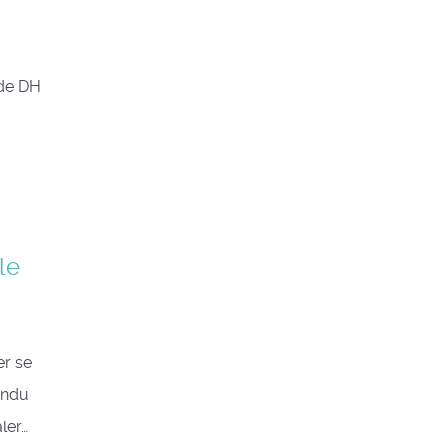
 de DH
le
er se
ondu
ler…