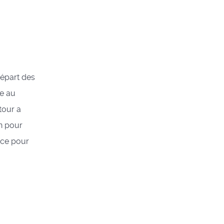
épart des
e au
tour a
in pour
ace pour