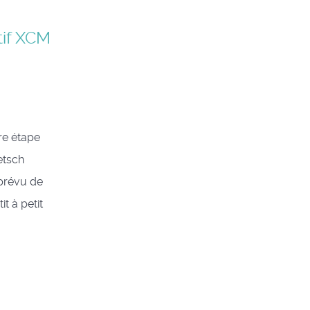
tif XCM
re étape
etsch
 prévu de
t à petit