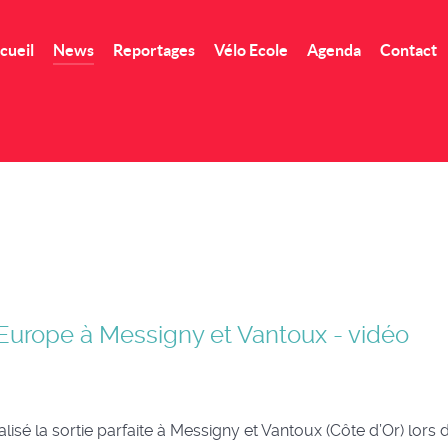
cueil
News
Reportages
Vélo Ecole
Agenda
Contact
urope à Messigny et Vantoux - vidéo
sé la sortie parfaite à Messigny et Vantoux (Côte d’Or) lors 