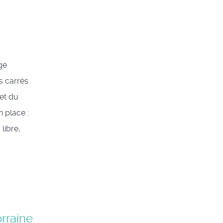
ge
s carrés
et du
n place :
libre,
rraine