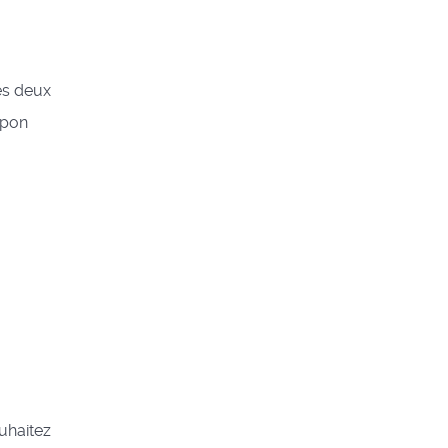
es deux
mpon
ouhaitez