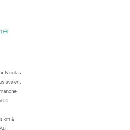
1er
ar Nicolas
us avaient
e manche
 Garde.
31 km à
 Au…