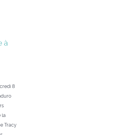
e à
credi 8
nduro
rs
 la
e Tracy
rs