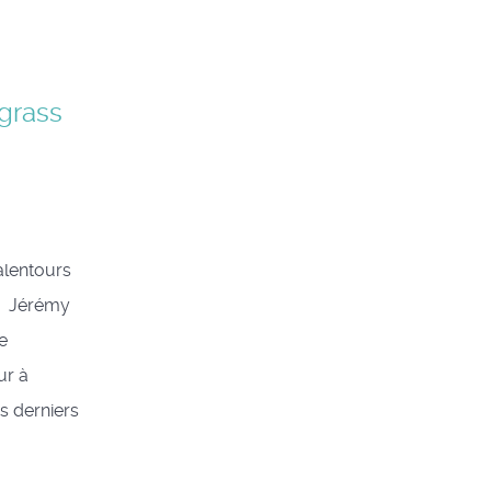
grass
alentours
s Jérémy
e
ur à
s derniers