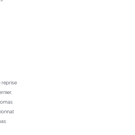
 reprise
rnier,
Thomas
pionnat
mas