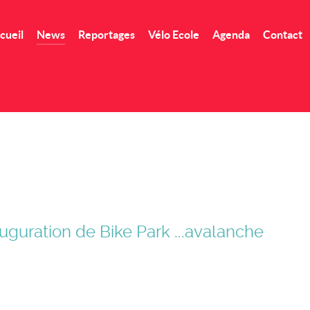
cueil
News
Reportages
Vélo Ecole
Agenda
Contact
uguration de Bike Park ...avalanche