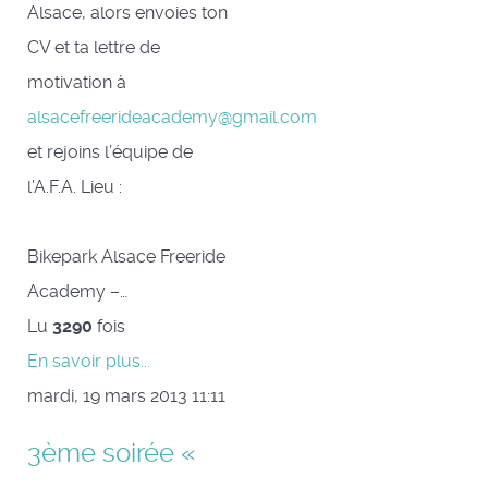
Alsace, alors envoies ton
CV et ta lettre de
motivation à
alsacefreerideacademy@gmail.com
et rejoins l’équipe de
l’A.F.A. Lieu :
Bikepark Alsace Freeride
Academy –…
Lu
3290
fois
En savoir plus...
mardi, 19 mars 2013 11:11
3ème soirée «